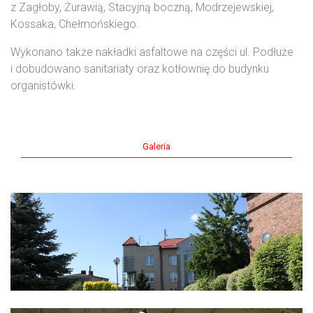
z Zagłoby, Żurawią, Stacyjną boczną, Modrzejewskiej,
Kossaka, Chełmońskiego.
Wykonano także nakładki asfaltowe na części ul. Podłuże
i dobudowano sanitariaty oraz kotłownię do budynku
organistówki.
Galeria