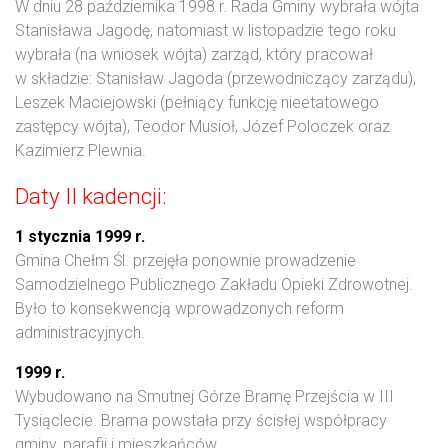
W dniu 28 października 1998 r. Rada Gminy wybrała wójta
Stanisława Jagodę, natomiast w listopadzie tego roku
wybrała (na wniosek wójta) zarząd, który pracował
w składzie: Stanisław Jagoda (przewodniczący zarządu),
Leszek Maciejowski (pełniący funkcję nieetatowego
zastępcy wójta), Teodor Musioł, Józef Poloczek oraz
Kazimierz Plewnia.
Daty II kadencji:
1 stycznia 1999 r.
Gmina Chełm Śl. przejęła ponownie prowadzenie
Samodzielnego Publicznego Zakładu Opieki Zdrowotnej.
Było to konsekwencją wprowadzonych reform
administracyjnych.
1999 r.
Wybudowano na Smutnej Górze Bramę Przejścia w III
Tysiąclecie. Brama powstała przy ścisłej współpracy
gminy, parafii i mieszkańców.