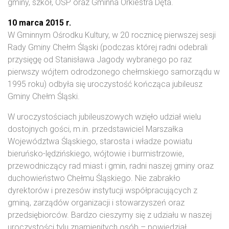
gminy, szkół, OSP oraz Gminna Orkiestra Dęta.
10 marca 2015 r.
W Gminnym Ośrodku Kultury, w 20 rocznicę pierwszej sesji
Rady Gminy Chełm Śląski (podczas której radni odebrali
przysięgę od Stanisława Jagody wybranego po raz
pierwszy wójtem odrodzonego chełmskiego samorządu w
1995 roku) odbyła się uroczystość kończąca jubileusz
Gminy Chełm Śląski.
W uroczystościach jubileuszowych wzięło udział wielu
dostojnych gości, m.in. przedstawiciel Marszałka
Województwa Śląskiego, starosta i władze powiatu
bieruńsko-lędzińskiego, wójtowie i burmistrzowie,
przewodniczący rad miast i gmin, radni naszej gminy oraz
duchowieństwo Chełmu Śląskiego. Nie zabrakło
dyrektorów i prezesów instytucji współpracujących z
gminą, zarządów organizacji i stowarzyszeń oraz
przedsiębiorców. Bardzo cieszymy się z udziału w naszej
uroczystości tylu znamienitych osób – powiedział