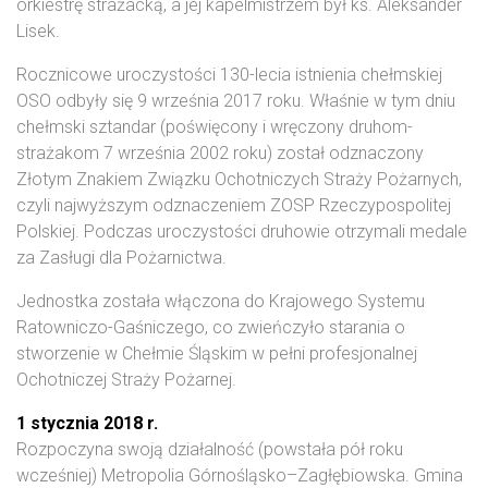
orkiestrę strażacką, a jej kapelmistrzem był ks. Aleksander
Lisek.
Rocznicowe uroczystości 130-lecia istnienia chełmskiej
OSO odbyły się 9 września 2017 roku. Właśnie w tym dniu
chełmski sztandar (poświęcony i wręczony druhom-
strażakom 7 września 2002 roku) został odznaczony
Złotym Znakiem Związku Ochotniczych Straży Pożarnych,
czyli najwyższym odznaczeniem ZOSP Rzeczypospolitej
Polskiej. Podczas uroczystości druhowie otrzymali medale
za Zasługi dla Pożarnictwa.
Jednostka została włączona do Krajowego Systemu
Ratowniczo-Gaśniczego, co zwieńczyło starania o
stworzenie w Chełmie Śląskim w pełni profesjonalnej
Ochotniczej Straży Pożarnej.
1 stycznia 2018 r.
Rozpoczyna swoją działalność (powstała pół roku
wcześniej) Metropolia Górnośląsko–Zagłębiowska. Gmina