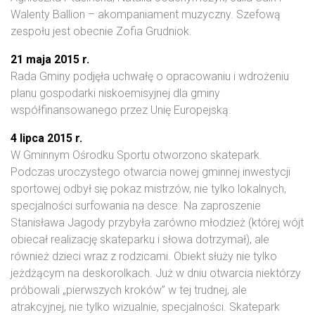
Walenty Ballion – akompaniament muzyczny. Szefową
zespołu jest obecnie Zofia Grudniok.
21 maja 2015 r.
Rada Gminy podjęła uchwałę o opracowaniu i wdrożeniu
planu gospodarki niskoemisyjnej dla gminy
współfinansowanego przez Unię Europejską.
4 lipca 2015 r.
W Gminnym Ośrodku Sportu otworzono skatepark.
Podczas uroczystego otwarcia nowej gminnej inwestycji
sportowej odbył się pokaz mistrzów, nie tylko lokalnych,
specjalności surfowania na desce. Na zaproszenie
Stanisława Jagody przybyła zarówno młodzież (której wójt
obiecał realizację skateparku i słowa dotrzymał), ale
również dzieci wraz z rodzicami. Obiekt służy nie tylko
jeżdżącym na deskorolkach. Już w dniu otwarcia niektórzy
próbowali „pierwszych kroków” w tej trudnej, ale
atrakcyjnej, nie tylko wizualnie, specjalności. Skatepark