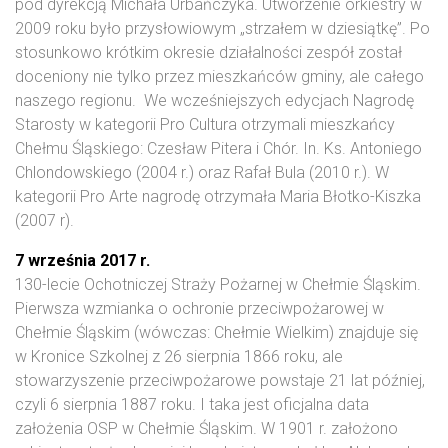
pod dyrekcją Michała Urbańczyka. Utworzenie orkiestry w
2009 roku było przysłowiowym „strzałem w dziesiątkę”. Po
stosunkowo krótkim okresie działalności zespół został
doceniony nie tylko przez mieszkańców gminy, ale całego
naszego regionu. We wcześniejszych edycjach Nagrodę
Starosty w kategorii Pro Cultura otrzymali mieszkańcy
Chełmu Śląskiego: Czesław Pitera i Chór. In. Ks. Antoniego
Chlondowskiego (2004 r.) oraz Rafał Bula (2010 r.). W
kategorii Pro Arte nagrodę otrzymała Maria Błotko-Kiszka
(2007 r).
7 września 2017 r.
130-lecie Ochotniczej Straży Pożarnej w Chełmie Śląskim.
Pierwsza wzmianka o ochronie przeciwpożarowej w
Chełmie Śląskim (wówczas: Chełmie Wielkim) znajduje się
w Kronice Szkolnej z 26 sierpnia 1866 roku, ale
stowarzyszenie przeciwpożarowe powstaje 21 lat później,
czyli 6 sierpnia 1887 roku. I taka jest oficjalna data
założenia OSP w Chełmie Śląskim. W 1901 r. założono