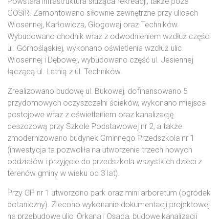
Powstała infrastruktura służąca rekreacji, także poza
GOSiR. Zamontowano siłownie zewnętrzne przy ulicach
Wiosennej, Karłowicza, Głogowej oraz Techników.
Wybudowano chodnik wraz z odwodnieniem wzdłuż części
ul. Górnośląskiej, wykonano oświetlenia wzdłuż ulic
Wiosennej i Dębowej, wybudowano część ul. Jesiennej
łączącą ul. Letnią z ul. Techników.
Zrealizowano budowę ul. Bukowej, dofinansowano 5
przydomowych oczyszczalni ścieków, wykonano miejsca
postojowe wraz z oświetleniem oraz kanalizację
deszczową przy Szkole Podstawowej nr 2, a także
zmodernizowano budynek Gminnego Przedszkola nr 1
(inwestycja ta pozwoliła na utworzenie trzech nowych
oddziałów i przyjęcie do przedszkola wszystkich dzieci z
terenów gminy w wieku od 3 lat).
Przy GP nr 1 utworzono park oraz mini arboretum (ogródek
botaniczny). Zlecono wykonanie dokumentacji projektowej
na przebudowę ulic: Orkana i Osada, budowę kanalizacji