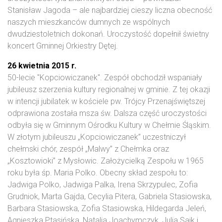
Stanisław Jagoda – ale najbardziej cieszy liczna obecność
naszych mieszkanców dumnych ze wspólnych
dwudziestoletnich dokonań. Uroczystość dopełnił świetny
koncert Gminnej Orkiestry Dętej.
26 kwietnia 2015 r.
50-lecie "Kopciowiczanek". Zespół obchodził wspaniały
jubileusz szerzenia kultury regionalnej w gminie. Z tej okazji
w intencji jubilatek w kościele pw. Trójcy Przenajświętszej
odprawiona została msza św. Dalsza część uroczystości
odbyła się w Gminnym Ośrodku Kultury w Chełmie Śląskim.
W złotym jubileuszu „Kopciowiczanek” uczestniczył
chełmski chór, zespół „Malwy” z Chełmka oraz
„Kosztowioki” z Mysłowic. Założycielką Zespołu w 1965
roku była śp. Maria Polko. Obecny skład zespołu to:
Jadwiga Polko, Jadwiga Palka, Irena Skrzypulec, Zofia
Grudniok, Marta Gajda, Cecylia Pitera, Gabriela Stasiowska,
Barbara Stasiowska, Zofia Stasiowska, Hildegarda Jeleń,
Agnieszka Ptasińska, Natalia Joachymczyk, Julia Saik i