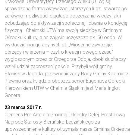
Krakowie. Uniwersytety Trzeciego Wieku (UTW) są
sprawdzoną formą aktywizacji starszych ludzi, stwarzając
zarówno możliwości ciągłego poszerzania wiedzy jak i
pobudzając do aktywizacji społecznej i dbania o kondycję
fizyczną. Chełmski UTW ma swoją siedzibę w Gminnym
Ośrodku Kultury, a na zajęcia uczęszcza ok. 50 osób. W
wykładzie inauguracyjnych pt. „Wiosenne zwyczaje,
obrzędy i wierzenia – czyli o kreacji nowego czasu”
wygłoszonym przez dr Grzegorza Odoja, obok słuchaczy
wzięli udział zaproszeni goście. Przybyli wójt gminy
Stanisław Jagoda, przewodniczący Rady Gminy Kazimierz
Plewnia oraz ksiądz proboszcz senior Eugeniusz Górecki.
Kierownikiem UTW w Chełmie Śląskim jest Maria Inglot
Gonera.
23 marca 2017 r.
Clemens Pro Arte dla Gminnej Orkiestry Dętej. Prestiżową
Nagrodę Starosty Bieruńsko-Lędzińskiego za
upowszechnienie kultury otrzymała nasza Gminna Orkiestra