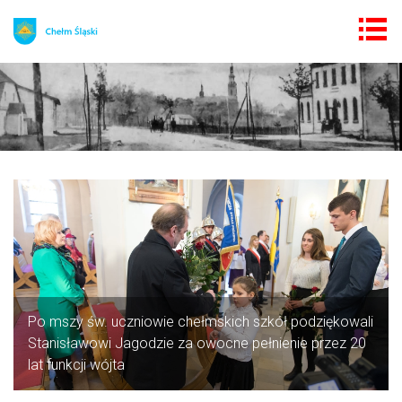
Po mszy św. uczniowie chełmskich szkół podziękowali
Stanisławowi Jagodzie za owocne pełnienie przez 20
lat funkcji wójta